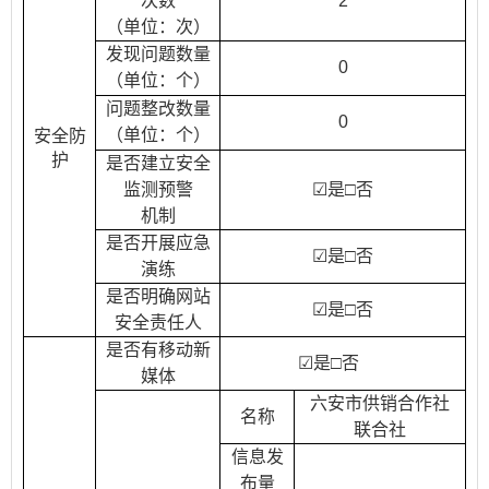
次数
2
（单位：次）
发现问题数量
0
（单位：个）
问题整改数量
0
（单位：个）
安全防
护
是否建立安全
监测预警
☑
是□否
机制
是否开展应急
☑
是□否
演练
是否明确网站
☑
是
□否
安全责任人
是否有移动新
☑
是□否
媒体
六安市供销合作社
名称
联合社
信息发
布量