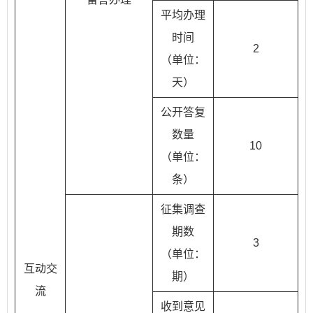
平均办理
时间
2
（单位：
天）
公开答复
数量
10
（单位：
条）
征集调查
期数
3
（单位：
互动交
期）
流
收到意见