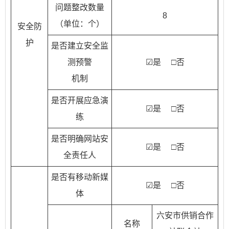
问题整改数量
8
（单位：个）
安全防
护
是否建立安全监
测预警
☑是 □否
机制
是否开展应急演
☑是 □否
练
是否明确网站安
☑是 □否
全责任人
是否有移动新媒
☑是 □否
体
六安市供销合作
名称