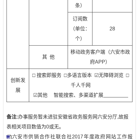
条）
订阅数
（单位：
28
个）
移动政务客户端（六安市政
其 他
府APP）
□ 搜索即服务 □多语言版本 ☑无障碍浏览 □
创新发
千人千网
展
☑其他 智能搜索、多渠道扩展
备注:
办事服务暂未进驻安徽省政务服务网六安分厅,故报
表相关项目数值为0或无。
六安市供销合作社联合社2017年度政府网站工作报