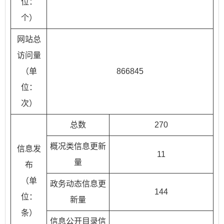
位：
个）
网站总
访问量
（单
866845
位：
次）
总数
270
概况类信息更新
信息发
11
量
布
（单
政务动态信息更
144
位：
新量
条）
信息公开目录信